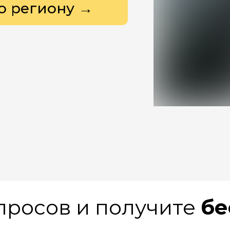
о региону →
опросов и получите
бе