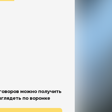
и
я
е
оговоров можно получить
ыглядеть по воронке