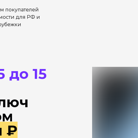
м покупателей
ости для РФ и
рубежки
5 до 15
ключ
ом
н ₽