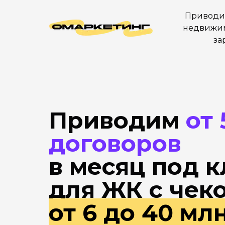
Приводи
недвижим
за
Приводим
от 
договоров
в месяц под 
для ЖК
с чек
от 6 до 40 мл