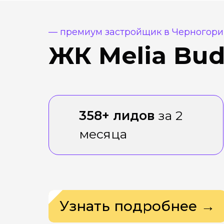
— премиум застройщик в Черногор
ЖК Melia Bu
358+
лидов
за 2
месяца
Узнать подробнее →