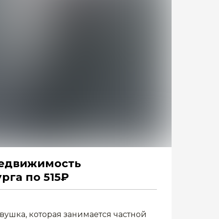
 недвижимость
рга по 515₽
230
вушка, которая занимается частной
по 