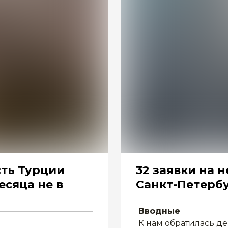
сть Турции
32 заявки на
месяца не в
Санкт-Петербу
Вводные
К нам обратилась де