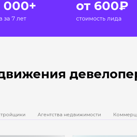
 000+
от 600₽
 за 7 лет
стоимость лида
движения девелопер
стройщики
Агентства недвижимости
Коммерц