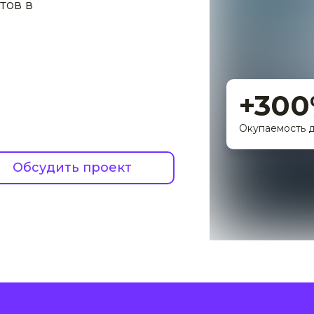
тов в
+30
Окупаемость д
Обсудить проект