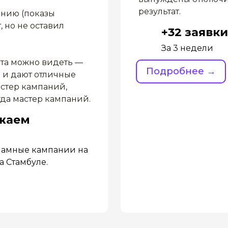
результат.
анию (показы
, но не оставил
+32 заявки
За 3 недели
ета можно видеть —
Подробнее →
 и дают отличные
астер кампаний,
гда мастер кампаний.
лжаем
кламные кампании на
а Стамбуле.