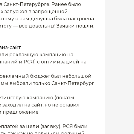
в Санкт-Петерубрге. Ранее было
х запусков в запрещенной
Вво
этому к нам девушка была настроена
Неб
итогу — все довольны! Заявки пошли,
был
длил
рабо
виз-сайт
пер
овили рекламную кампанию на
раб
мпаний и РСЯ) с оптимизацией на
для 
Реш
ый рекламный бюджет был небольшой
1. З
амы выбрали только Санкт-Петербург
2. 
Янд
гетинговую кампанию (показы
кон
 заходил на сайт, но не оставил
3. Д
ли предложение.
иск
4. 
платой за цели (заявку). РСЯ были
рекл
ь, так как не получили должный