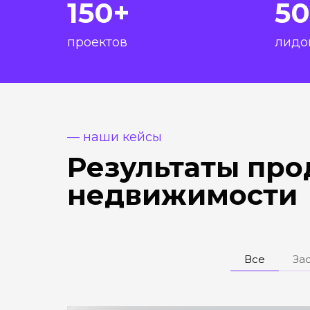
150+
50
проектов
лидов
— наши кейсы
Результаты про
недвижимости
Все
За