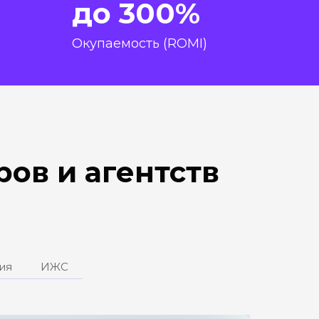
до 300%
Окупаемость (ROMI)
ов и агентств
ия
ИЖС