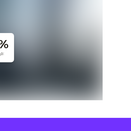
0%
о: