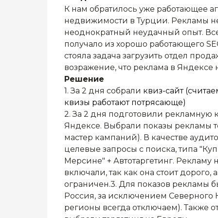
К нам обратилось уже работающее аг
недвижимости в Турции. Рекламы не 
неоднократный неудачный опыт. Все
получало из хорошо работающего SE
стояла задача загрузить отдел прод
возражение, что реклама в Яндексе н
Решение
1. За 2 дня собрали
квиз-сайт (счита
квизы работают потрясающе)
2. За 2 дня подготовили рекламную
Яндексе. Выбрали показы рекламы то
мастер кампаний). В качестве аудит
целевые запросы с поиска, типа "Куп
Мерсине" + Автотаргетинг. Рекламу 
включали, так как она стоит дорого
ограничен.3. Для показов рекламы б
Россия, за исключением Северного Ка
регионы всегда отключаем). Также 