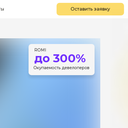
ты
Оставить заявку
ROMI
до 300%
Окупаемость девелоперов